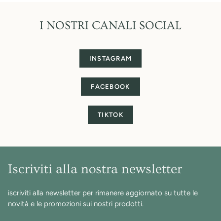
subito di nuovo meglio di prima! E. Super
consigliato per chi vuole riprendere i propri capelli
I NOSTRI CANALI SOCIAL
e vederli finalmente con una nuova vita!!!!
INSTAGRAM
FACEBOOK
TIKTOK
Iscriviti alla nostra newsletter
iscriviti alla newsletter per rimanere aggiornato su tutte le
novità e le promozioni sui nostri prodotti.