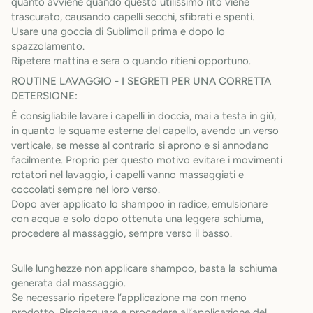
quanto avviene quando questo utilissimo rito viene
trascurato, causando capelli secchi, sfibrati e spenti.
Usare una goccia di Sublimoil prima e dopo lo
spazzolamento.
Ripetere mattina e sera o quando ritieni opportuno.
ROUTINE LAVAGGIO - I SEGRETI PER UNA CORRETTA
DETERSIONE:
È consigliabile lavare i capelli in doccia, mai a testa in giù,
in quanto le squame esterne del capello, avendo un verso
verticale, se messe al contrario si aprono e si annodano
facilmente. Proprio per questo motivo evitare i movimenti
rotatori nel lavaggio, i capelli vanno massaggiati e
coccolati sempre nel loro verso.
Dopo aver applicato lo shampoo in radice, emulsionare
con acqua e solo dopo ottenuta una leggera schiuma,
procedere al massaggio, sempre verso il basso.
Sulle lunghezze non applicare shampoo, basta la schiuma
generata dal massaggio.
Se necessario ripetere l’applicazione ma con meno
prodotto. Risciacquare e procedere all’applicazione del