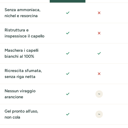
Senza ammoniaca,
Sì
No
nichel e resorcina
Ristruttura e
Sì
No
inspessisce il capello
Maschera i capelli
Sì
Sì
bianchi al 100%
Ricrescita sfumata,
Sì
No
senza riga netta
Nessun viraggio
In
~
Sì
arancione
parte
Gel pronto all'uso,
In
~
Sì
non cola
parte